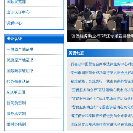
国际展览部
出证认证中心
调解中心
“贸促服务助企行”靖江专场宣讲活
出证认证
一般原产地证书
贸促动态
优惠原产地证书
· 我会赴中国贸促会商事法律服务中心对
国际商事证明书
· 泰州市国际商会成功举行第六届会员代
代办领事认证
· 精准赋能，合规先行—我市16家外贸
· “贸促服务助企行”宣讲活动在我市成功
ATA单证册
· “贸促服务助企行”靖江专场宣讲活动举
首问负责制
· “贸促服务助企行”专题宣讲活动在兴化
服务承诺制
· 省贸促会和泰国投资促进委员会来泰走
限时办结制
· 国际经贸合规风险排查宣讲活动在我市